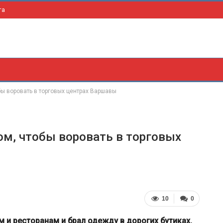
та
ы воровать в торговых центрах Варшавы
м, чтобы воровать в торговых
10
0
 и ресторанам и брал одежду в дорогих бутиках.