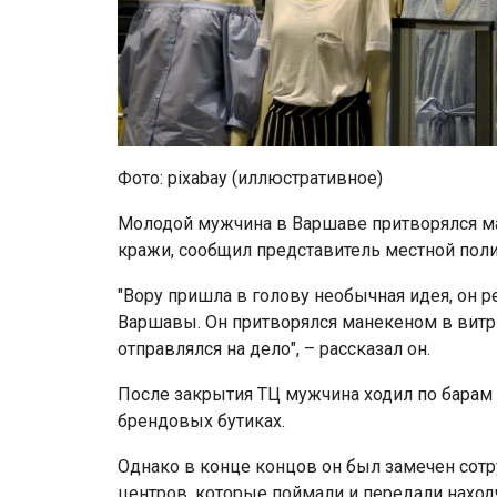
Фото: pixabay (иллюстративное)
Молодой мужчина в Варшаве притворялся ма
кражи, сообщил представитель местной пол
"Вору пришла в голову необычная идея, он 
Варшавы. Он притворялся манекеном в витри
отправлялся на дело", – рассказал он.
После закрытия ТЦ мужчина ходил по барам 
брендовых бутиках.
Однако в конце концов он был замечен сот
центров, которые поймали и передали наход