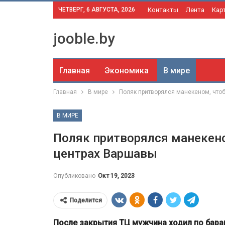
ЧЕТВЕРГ, 6 АВГУСТА, 2026
Контакты
Лента
Кар
jooble.by
Главная
Экономика
В мире
Главная
В мире
Поляк притворялся манекеном, чтоб
В МИРЕ
Поляк притворялся манекено
центрах Варшавы
Опубликовано
Окт 19, 2023
Поделится
После закрытия ТЦ мужчина ходил по барам