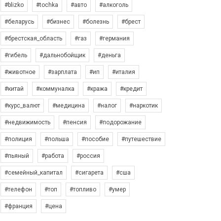
#blizko
#tochka
#авто
#алкоголь
#беларусь
#бизнес
#болезнь
#брест
#брестская_область
#газ
#германия
#гибель
#дальнобойщик
#деньга
#животное
#зарплата
#ип
#италия
#китай
#коммуналка
#кража
#кредит
#курс_валют
#медицина
#налог
#наркотик
#недвижимость
#пенсия
#подорожание
#полиция
#польша
#пособие
#путешествие
#пьяный
#работа
#россия
#семейный_капитал
#сигарета
#сша
#телефон
#топ
#топливо
#умер
#франция
#цена