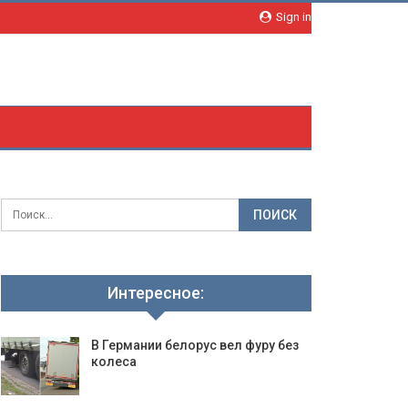
Sign in
Интересное:
В Германии белорус вел фуру без
колеса