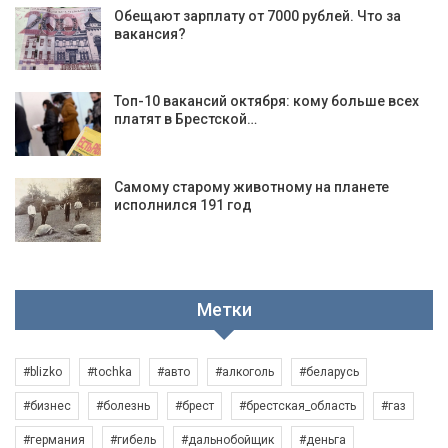
Обещают зарплату от 7000 рублей. Что за
вакансия?
Топ-10 вакансий октября: кому больше всех
платят в Брестской…
Самому старому животному на планете
исполнился 191 год
Метки
#blizko
#tochka
#авто
#алкоголь
#беларусь
#бизнес
#болезнь
#брест
#брестская_область
#газ
#германия
#гибель
#дальнобойщик
#деньга