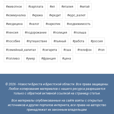
#животное
#зарплата
#ип
#италия
#китай
#коммуналка
#кража
#кредит
#курс_валют
#медицина
#налог
#наркотик
#недвижимость
#пенсия
#подорожание
#полиция
#польша
#пособие
#путешествие
#пьяный
#работа
#россия
#семейный_капитал
#сигарета
#сша
#телефон
#топ
#топливо
#умер
#франция
#цена
© 2026 - Новости Бреста и Брестской области. Все права защищены.
Любое копирование материалов с нашего ресурса разрешается
только с обратной активной ссылкой на страницу статьи.
Все материалы опубликованные на сайте взяты с открытых
источников и других порталов интернета, все права на авторство
принадлежат их законным владельцам.