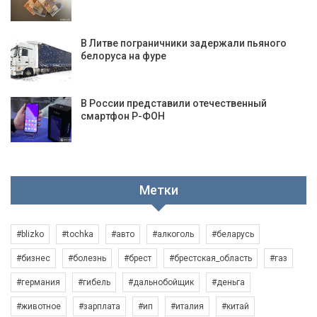
В Литве пограничники задержали пьяного
белоруса на фуре
В России представили отечественный
смартфон Р-ФОН
Метки
#blizko
#tochka
#авто
#алкоголь
#беларусь
#бизнес
#болезнь
#брест
#брестская_область
#газ
#германия
#гибель
#дальнобойщик
#деньга
#животное
#зарплата
#ип
#италия
#китай