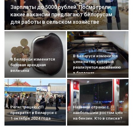
Зарплаты до 5000 рублей. Посмотрели,
какие вакансии предлагают белорусам
для работы в сельском хозяйстве
В Беларуси изменится
В Беларуси изменится
цена на газ, который
базовая арендная
реализуется населению
величина
в баллонах
Регистрацию ИП
Названы страны с
прекратят в Беларуси с
наибольшим ростом цен
1 октября 2024 года
на бензин. Кто в списке?