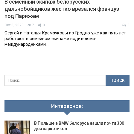
В семейный экипаж белорусских
дальнобойщиков жестко врезался француз
под Парижем
Окт 3, 2023
7
0
0
Сергей и Наталья Кремзуковы из Гродно уже как пять лет
работают в семейном экипаже водителями-
международниками.…
Интересное:
В Польше в BMW белоруса нашли почти 300
доз наркотиков