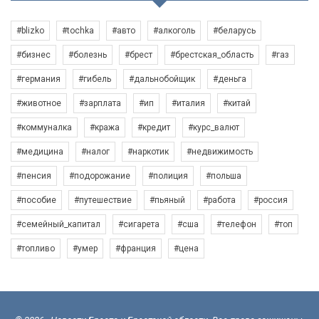
#blizko
#tochka
#авто
#алкоголь
#беларусь
#бизнес
#болезнь
#брест
#брестская_область
#газ
#германия
#гибель
#дальнобойщик
#деньга
#животное
#зарплата
#ип
#италия
#китай
#коммуналка
#кража
#кредит
#курс_валют
#медицина
#налог
#наркотик
#недвижимость
#пенсия
#подорожание
#полиция
#польша
#пособие
#путешествие
#пьяный
#работа
#россия
#семейный_капитал
#сигарета
#сша
#телефон
#топ
#топливо
#умер
#франция
#цена