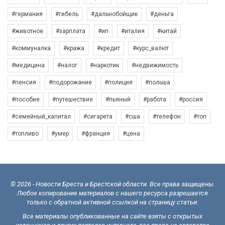
#германия
#гибель
#дальнобойщик
#деньга
#животное
#зарплата
#ип
#италия
#китай
#коммуналка
#кража
#кредит
#курс_валют
#медицина
#налог
#наркотик
#недвижимость
#пенсия
#подорожание
#полиция
#польша
#пособие
#путешествие
#пьяный
#работа
#россия
#семейный_капитал
#сигарета
#сша
#телефон
#топ
#топливо
#умер
#франция
#цена
© 2026 - Новости Бреста и Брестской области. Все права защищены.
Любое копирование материалов с нашего ресурса разрешается
только с обратной активной ссылкой на страницу статьи.
Все материалы опубликованные на сайте взяты с открытых