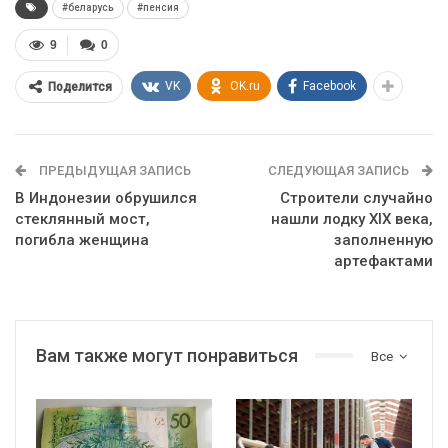
#беларусь
#пенсия
9
0
VK
OK.ru
Facebook
Поделится
ПРЕДЫДУЩАЯ ЗАПИСЬ
СЛЕДУЮЩАЯ ЗАПИСЬ
В Индонезии обрушился
Строители случайно
стеклянный мост,
нашли лодку XIX века,
погибла женщина
заполненную
артефактами
Вам также могут понравиться
Все