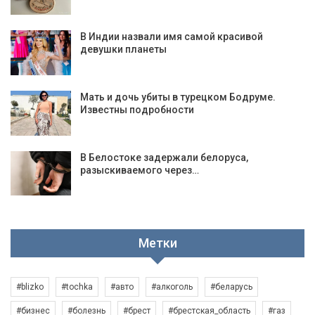
В Индии назвали имя самой красивой
девушки планеты
Мать и дочь убиты в турецком Бодруме.
Известны подробности
В Белостоке задержали белоруса,
разыскиваемого через…
Метки
#blizko
#tochka
#авто
#алкоголь
#беларусь
#бизнес
#болезнь
#брест
#брестская_область
#газ