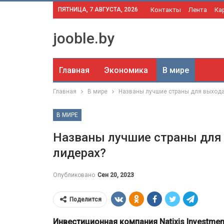
ПЯТНИЦА, 7 АВГУСТА, 2026
Контакты
Лента
Ка
jooble.by
Главная
Экономика
В мире
Главная
В мире
Названы лучшие страны для выхода 
В МИРЕ
Названы лучшие страны для 
лидерах?
Опубликовано
Сен 20, 2023
Поделится
Инвестиционная компания Natixis Investme