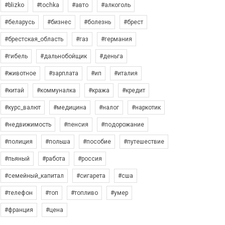
#blizko
#tochka
#авто
#алкоголь
#беларусь
#бизнес
#болезнь
#брест
#брестская_область
#газ
#германия
#гибель
#дальнобойщик
#деньга
#животное
#зарплата
#ип
#италия
#китай
#коммуналка
#кража
#кредит
#курс_валют
#медицина
#налог
#наркотик
#недвижимость
#пенсия
#подорожание
#полиция
#польша
#пособие
#путешествие
#пьяный
#работа
#россия
#семейный_капитал
#сигарета
#сша
#телефон
#топ
#топливо
#умер
#франция
#цена