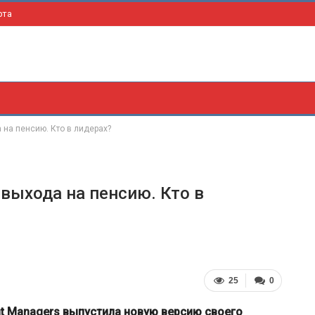
рта
на пенсию. Кто в лидерах?
выхода на пенсию. Кто в
25
0
nt Managers выпустила новую версию своего