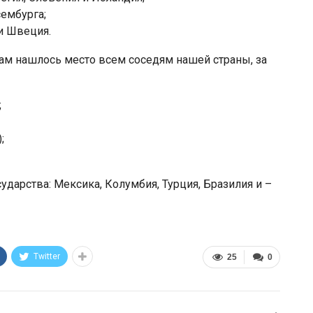
ембурга;
и Швеция.
там нашлось место всем соседям нашей страны, за
;
;
арства: Мексика, Колумбия, Турция, Бразилия и –
Twitter
25
0