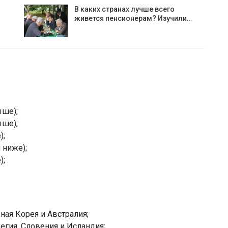
В каких странах лучше всего
живется пенсионерам? Изучили…
ыше);
ыше);
);
 ниже);
);
ая Корея и Австралия;
егия, Словения и Исландия;