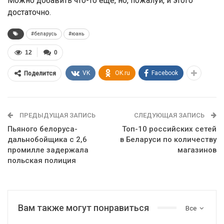
Можно добавить что-то еще, но, пожалуй, и этого
достаточно.
#беларусь
#юань
12
0
VK
OK.ru
Facebook
Поделится
ПРЕДЫДУЩАЯ ЗАПИСЬ
СЛЕДУЮЩАЯ ЗАПИСЬ
Пьяного белоруса-
Топ-10 российских сетей
дальнобойщика с 2,6
в Беларуси по количеству
промилле задержала
магазинов
польская полиция
Вам также могут понравиться
Все