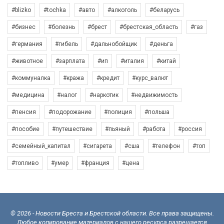
#blizko
#tochka
#авто
#алкоголь
#беларусь
#бизнес
#болезнь
#брест
#брестская_область
#газ
#германия
#гибель
#дальнобойщик
#деньга
#животное
#зарплата
#ип
#италия
#китай
#коммуналка
#кража
#кредит
#курс_валют
#медицина
#налог
#наркотик
#недвижимость
#пенсия
#подорожание
#полиция
#польша
#пособие
#путешествие
#пьяный
#работа
#россия
#семейный_капитал
#сигарета
#сша
#телефон
#топ
#топливо
#умер
#франция
#цена
© 2026 - Новости Бреста и Брестской области. Все права защищены.
Любое копирование материалов с нашего ресурса разрешается