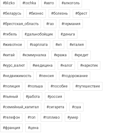
#blizko
#tochka
#авто
#алкоголь
#беларусь
#бизнес
#болезнь
#брест
#брестская_область
#газ
#германия
#гибель
#дальнобойщик
#деньга
#животное
#зарплата
#ип
#италия
#китай
#коммуналка
#кража
#кредит
#курс_валют
#медицина
#налог
#наркотик
#недвижимость
#пенсия
#подорожание
#полиция
#польша
#пособие
#путешествие
#пьяный
#работа
#россия
#семейный_капитал
#сигарета
#сша
#телефон
#топ
#топливо
#умер
#франция
#цена