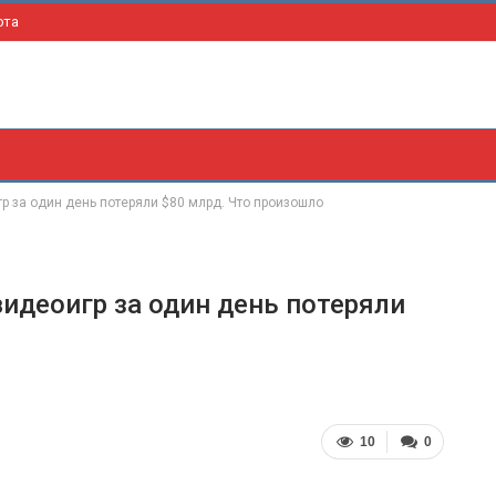
рта
 за один день потеряли $80 млрд. Что произошло
идеоигр за один день потеряли
10
0