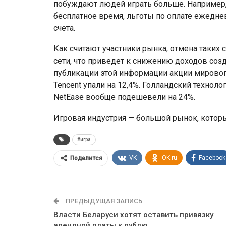
побуждают людей играть больше. Например,
бесплатное время, льготы по оплате ежедне
счета.
Как считают участники рынка, отмена таких
сети, что приведет к снижению доходов соз
публикации этой информации акции мировог
Tencent упали на 12,4%. Голландский техноло
NetEase вообще подешевели на 24%.
Игровая индустрия — большой рынок, которы
#игра
VK
OK.ru
Facebook
Поделится
ПРЕДЫДУЩАЯ ЗАПИСЬ
Власти Беларуси хотят оставить привязку
арендной платы к рублю