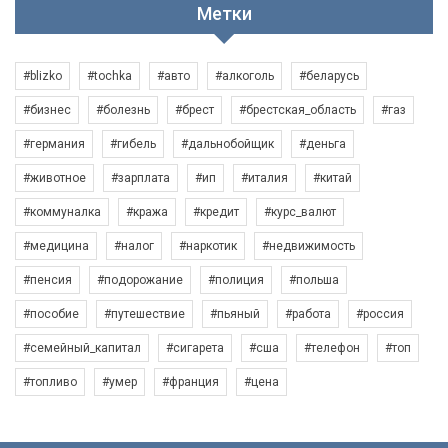
Метки
#blizko
#tochka
#авто
#алкоголь
#беларусь
#бизнес
#болезнь
#брест
#брестская_область
#газ
#германия
#гибель
#дальнобойщик
#деньга
#животное
#зарплата
#ип
#италия
#китай
#коммуналка
#кража
#кредит
#курс_валют
#медицина
#налог
#наркотик
#недвижимость
#пенсия
#подорожание
#полиция
#польша
#пособие
#путешествие
#пьяный
#работа
#россия
#семейный_капитал
#сигарета
#сша
#телефон
#топ
#топливо
#умер
#франция
#цена