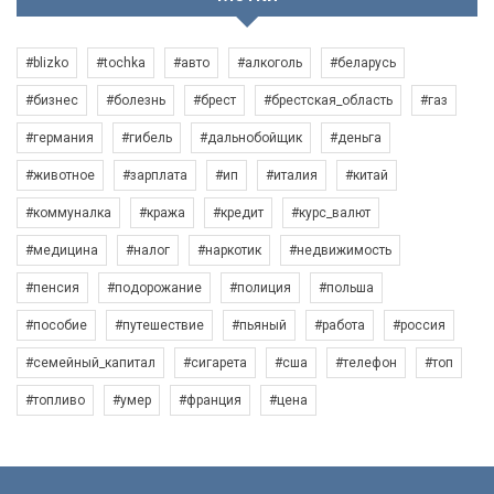
#blizko
#tochka
#авто
#алкоголь
#беларусь
#бизнес
#болезнь
#брест
#брестская_область
#газ
#германия
#гибель
#дальнобойщик
#деньга
#животное
#зарплата
#ип
#италия
#китай
#коммуналка
#кража
#кредит
#курс_валют
#медицина
#налог
#наркотик
#недвижимость
#пенсия
#подорожание
#полиция
#польша
#пособие
#путешествие
#пьяный
#работа
#россия
#семейный_капитал
#сигарета
#сша
#телефон
#топ
#топливо
#умер
#франция
#цена