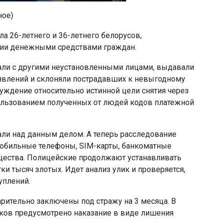
ное)
а 26-летнего и 36-летнего белорусов,
ии денежными средствами граждан.
вали с другими неустановленными лицами, выдавали
ъявлений и склоняли пострадавших к невыгодному
уждение относительно истинной цели снятия через
пользованием полученных от людей кодов платежной
али над данным делом. А теперь расследование
 мобильные телефоны, SIM-карты, банкоматные
ещества. Полицейские продолжают устанавливать
и тысяч злотых. Идет анализ улик и проверяется,
уплений.
ительно заключены под стражу на 3 месяца. В
иков предусмотрено наказание в виде лишения