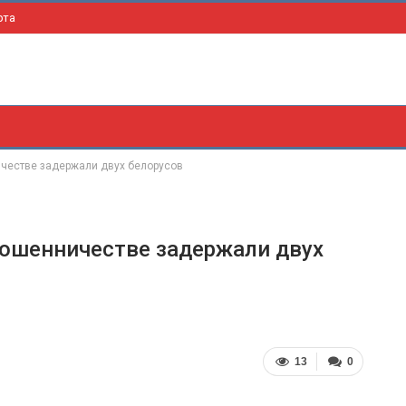
рта
честве задержали двух белорусов
мошенничестве задержали двух
13
0