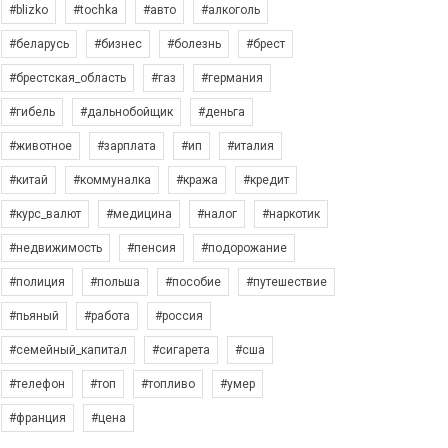
#blizko
#tochka
#авто
#алкоголь
#беларусь
#бизнес
#болезнь
#брест
#брестская_область
#газ
#германия
#гибель
#дальнобойщик
#деньга
#животное
#зарплата
#ип
#италия
#китай
#коммуналка
#кража
#кредит
#курс_валют
#медицина
#налог
#наркотик
#недвижимость
#пенсия
#подорожание
#полиция
#польша
#пособие
#путешествие
#пьяный
#работа
#россия
#семейный_капитал
#сигарета
#сша
#телефон
#топ
#топливо
#умер
#франция
#цена