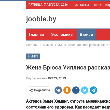
ПЯТНИЦА, 7 АВГУСТА, 2026
Контакты
Лента
Ка
jooble.by
Главная
Экономика
В мире
Главная
В мире
Жена Брюса Уиллиса рассказала о 
В МИРЕ
Жена Брюса Уиллиса рассказ
Опубликовано
Окт 24, 2023
Поделится
Актриса Эмма Хеминг, супруга американско
состоянии его здоровья. Как передает в