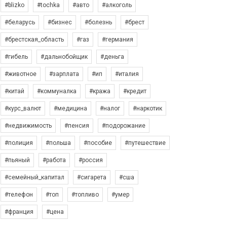
#blizko
#tochka
#авто
#алкоголь
#беларусь
#бизнес
#болезнь
#брест
#брестская_область
#газ
#германия
#гибель
#дальнобойщик
#деньга
#животное
#зарплата
#ип
#италия
#китай
#коммуналка
#кража
#кредит
#курс_валют
#медицина
#налог
#наркотик
#недвижимость
#пенсия
#подорожание
#полиция
#польша
#пособие
#путешествие
#пьяный
#работа
#россия
#семейный_капитал
#сигарета
#сша
#телефон
#топ
#топливо
#умер
#франция
#цена