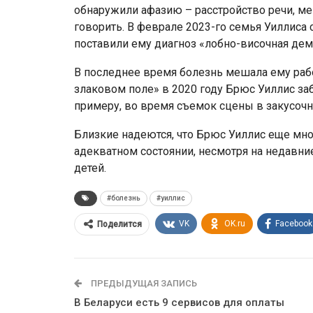
обнаружили афазию – расстройство речи, ме
говорить. В феврале 2023-го семья Уиллиса 
поставили ему диагноз «лобно-височная дем
В последнее время болезнь мешала ему рабо
злаковом поле» в 2020 году Брюс Уиллис заб
примеру, во время съемок сцены в закусочно
Близкие надеются, что Брюс Уиллис еще мног
адекватном состоянии, несмотря на недавние 
детей.
#болезнь
#уиллис
VK
OK.ru
Facebook
Поделится
ПРЕДЫДУЩАЯ ЗАПИСЬ
В Беларуси есть 9 сервисов для оплаты