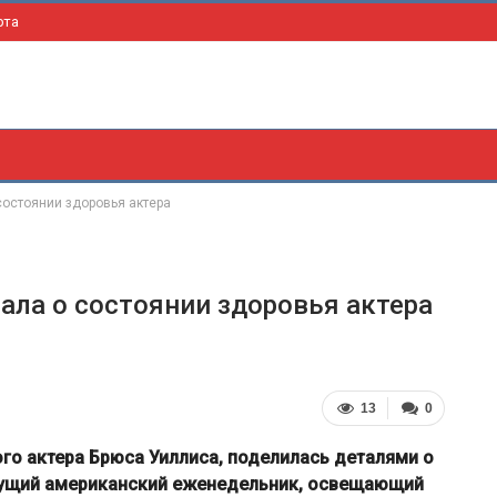
рта
состоянии здоровья актера
ала о состоянии здоровья актера
13
0
го актера Брюса Уиллиса, поделилась деталями о
едущий американский еженедельник, освещающий