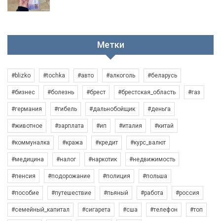
Метки
#blizko
#tochka
#авто
#алкоголь
#беларусь
#бизнес
#болезнь
#брест
#брестская_область
#газ
#германия
#гибель
#дальнобойщик
#деньга
#животное
#зарплата
#ип
#италия
#китай
#коммуналка
#кража
#кредит
#курс_валют
#медицина
#налог
#наркотик
#недвижимость
#пенсия
#подорожание
#полиция
#польша
#пособие
#путешествие
#пьяный
#работа
#россия
#семейный_капитал
#сигарета
#сша
#телефон
#топ