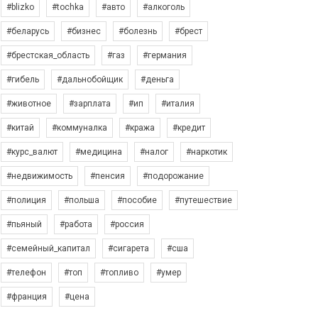
#blizko
#tochka
#авто
#алкоголь
#беларусь
#бизнес
#болезнь
#брест
#брестская_область
#газ
#германия
#гибель
#дальнобойщик
#деньга
#животное
#зарплата
#ип
#италия
#китай
#коммуналка
#кража
#кредит
#курс_валют
#медицина
#налог
#наркотик
#недвижимость
#пенсия
#подорожание
#полиция
#польша
#пособие
#путешествие
#пьяный
#работа
#россия
#семейный_капитал
#сигарета
#сша
#телефон
#топ
#топливо
#умер
#франция
#цена