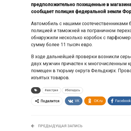
предположительно похищенные в магазинах
сообщает полиция федеральной земли Фор
Автомобиль с нашими соотечественниками 
полицией и таможней на пограничном перех
обнаружили несколько коробок с парфюмер
сумму более 11 тысяч евро.
В ходе дальнейшей проверки возникли серье
двух мужчин причастен к многочисленным кр
помещен в тюрьму округа Фельдкирх. Пров
изъятых товаров.
#австрия
#беларусь
VK
OK.ru
Facebook
Поделится
ПРЕДЫДУЩАЯ ЗАПИСЬ