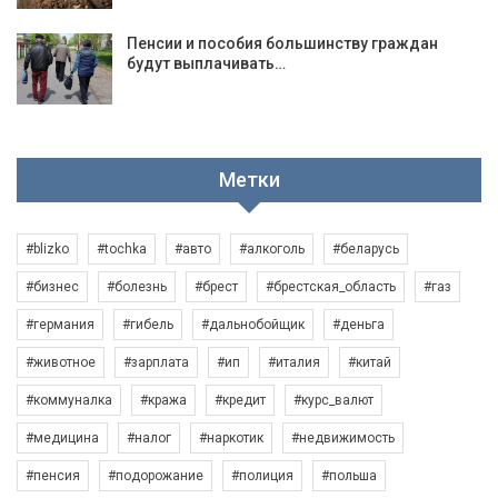
Пенсии и пособия большинству граждан
будут выплачивать…
Метки
#blizko
#tochka
#авто
#алкоголь
#беларусь
#бизнес
#болезнь
#брест
#брестская_область
#газ
#германия
#гибель
#дальнобойщик
#деньга
#животное
#зарплата
#ип
#италия
#китай
#коммуналка
#кража
#кредит
#курс_валют
#медицина
#налог
#наркотик
#недвижимость
#пенсия
#подорожание
#полиция
#польша