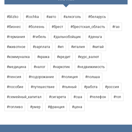
#blizko
#tochka
#авто
#алкоголь
#беларусь
#бизнес
#болезнь
#брест
#брестская_область
#газ
#германия
#гибель
#дальнобойщик
#деньга
#животное
#зарплата
#ип
#италия
#китай
#коммуналка
#кража
#кредит
#курс_валют
#медицина
#налог
#наркотик
#недвижимость
#пенсия
#подорожание
#полиция
#польша
#пособие
#путешествие
#пьяный
#работа
#россия
#семейный_капитал
#сигарета
#сша
#телефон
#топ
#топливо
#умер
#франция
#цена