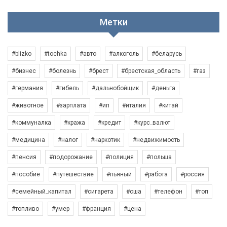
Метки
#blizko
#tochka
#авто
#алкоголь
#беларусь
#бизнес
#болезнь
#брест
#брестская_область
#газ
#германия
#гибель
#дальнобойщик
#деньга
#животное
#зарплата
#ип
#италия
#китай
#коммуналка
#кража
#кредит
#курс_валют
#медицина
#налог
#наркотик
#недвижимость
#пенсия
#подорожание
#полиция
#польша
#пособие
#путешествие
#пьяный
#работа
#россия
#семейный_капитал
#сигарета
#сша
#телефон
#топ
#топливо
#умер
#франция
#цена