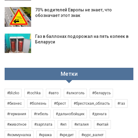
70% водителей Европы не знает, что
обозначает этот знак
Газ в баллонах подорожал на пять копеек в
Беларуси
Метки
#blizko
#tochka
#авто
#алкоголь
#беларусь
#бизнес
#болезнь
#брест
#брестская_область
#газ
#германия
#гибель
#дальнобойщик
#деньга
#животное
#зарплата
#ип
#италия
#китай
#коммуналка
#кража
#кредит
#курс_валют