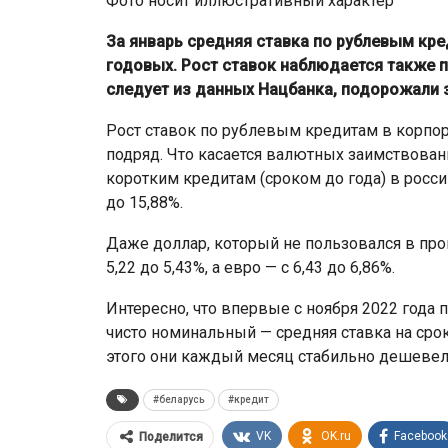
Фото носит иллюстративный характер
За январь средняя ставка по рублевым кре
годовых. Рост ставок наблюдается также п
следует из данных Нацбанка, подорожали 
Рост ставок по рублевым кредитам в корпо
подряд. Что касается валютных заимствовани
коротким кредитам (сроком до года) в росси
до 15,88%.
Даже доллар, который не пользовался в про
5,22 до 5,43%, а евро — с 6,43 до 6,86%.
Интересно, что впервые с ноября 2022 года 
чисто номинальный — средняя ставка на срок 
этого они каждый месяц стабильно дешевел
#беларусь
#кредит
VK
OK.ru
Facebook
Поделится