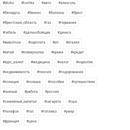
#blizko
#tochka
#авто
#алкоголь
#беларусь
#бизнес
#болезнь
#брест
#брестская_область
#газ
#германия
#гибель
#дальнобойщик
#деньга
#животное
#зарплата
#ип
#италия
#китай
#коммуналка
#кража
#кредит
#курс_валют
#медицина
#налог
#наркотик
#недвижимость
#пенсия
#подорожание
#полиция
#польша
#пособие
#путешествие
#пьяный
#работа
#россия
#семейный_капитал
#сигарета
#сша
#телефон
#топ
#топливо
#умер
#франция
#цена