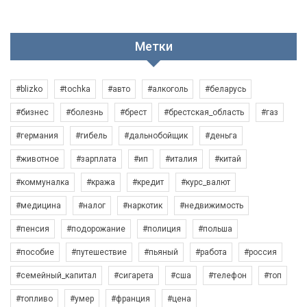
Метки
#blizko
#tochka
#авто
#алкоголь
#беларусь
#бизнес
#болезнь
#брест
#брестская_область
#газ
#германия
#гибель
#дальнобойщик
#деньга
#животное
#зарплата
#ип
#италия
#китай
#коммуналка
#кража
#кредит
#курс_валют
#медицина
#налог
#наркотик
#недвижимость
#пенсия
#подорожание
#полиция
#польша
#пособие
#путешествие
#пьяный
#работа
#россия
#семейный_капитал
#сигарета
#сша
#телефон
#топ
#топливо
#умер
#франция
#цена