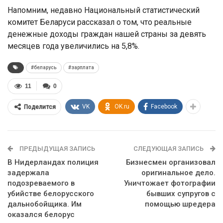
Напомним, недавно Национальный статистический
комитет Беларуси рассказал о том, что реальные
денежные доходы граждан нашей страны за девять
месяцев года увеличились на 5,8%.
#беларусь
#зарплата
11
0
VK
OK.ru
Facebook
Поделится
ПРЕДЫДУЩАЯ ЗАПИСЬ
СЛЕДУЮЩАЯ ЗАПИСЬ
В Нидерландах полиция
Бизнесмен организовал
задержала
оригинальное дело.
подозреваемого в
Уничтожает фотографии
убийстве белорусского
бывших супругов с
дальнобойщика. Им
помощью шредера
оказался белорус