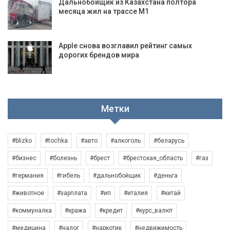
Дальнобойщик из Казахстана полтора
месяца жил на трассе М1
Apple снова возглавил рейтинг самых
дорогих брендов мира
Метки
#blizko
#tochka
#авто
#алкоголь
#беларусь
#бизнес
#болезнь
#брест
#брестская_область
#газ
#германия
#гибель
#дальнобойщик
#деньга
#животное
#зарплата
#ип
#италия
#китай
#коммуналка
#кража
#кредит
#курс_валют
#медицина
#налог
#наркотик
#недвижимость