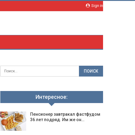
Sign in
Интересное:
Пенсионер завтракал фастфудом
36 лет подряд. Им же он…