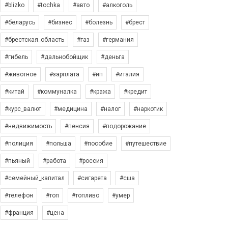
#blizko
#tochka
#авто
#алкоголь
#беларусь
#бизнес
#болезнь
#брест
#брестская_область
#газ
#германия
#гибель
#дальнобойщик
#деньга
#животное
#зарплата
#ип
#италия
#китай
#коммуналка
#кража
#кредит
#курс_валют
#медицина
#налог
#наркотик
#недвижимость
#пенсия
#подорожание
#полиция
#польша
#пособие
#путешествие
#пьяный
#работа
#россия
#семейный_капитал
#сигарета
#сша
#телефон
#топ
#топливо
#умер
#франция
#цена