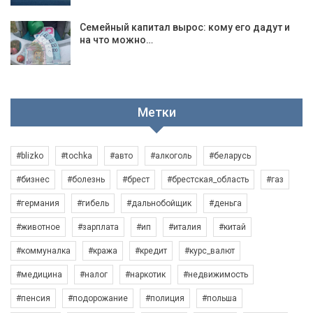
Семейный капитал вырос: кому его дадут и
на что можно…
Метки
#blizko
#tochka
#авто
#алкоголь
#беларусь
#бизнес
#болезнь
#брест
#брестская_область
#газ
#германия
#гибель
#дальнобойщик
#деньга
#животное
#зарплата
#ип
#италия
#китай
#коммуналка
#кража
#кредит
#курс_валют
#медицина
#налог
#наркотик
#недвижимость
#пенсия
#подорожание
#полиция
#польша