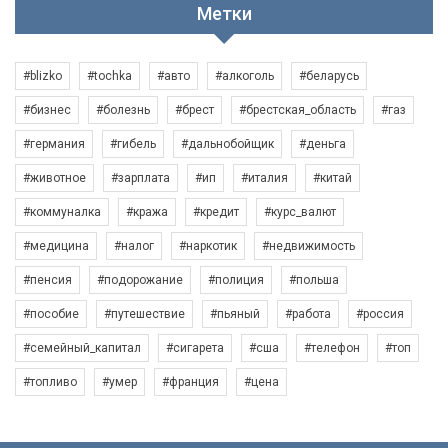
Метки
#blizko
#tochka
#авто
#алкоголь
#беларусь
#бизнес
#болезнь
#брест
#брестская_область
#газ
#германия
#гибель
#дальнобойщик
#деньга
#животное
#зарплата
#ип
#италия
#китай
#коммуналка
#кража
#кредит
#курс_валют
#медицина
#налог
#наркотик
#недвижимость
#пенсия
#подорожание
#полиция
#польша
#пособие
#путешествие
#пьяный
#работа
#россия
#семейный_капитал
#сигарета
#сша
#телефон
#топ
#топливо
#умер
#франция
#цена