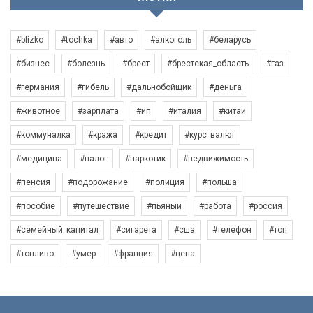
#blizko
#tochka
#авто
#алкоголь
#беларусь
#бизнес
#болезнь
#брест
#брестская_область
#газ
#германия
#гибель
#дальнобойщик
#деньга
#животное
#зарплата
#ип
#италия
#китай
#коммуналка
#кража
#кредит
#курс_валют
#медицина
#налог
#наркотик
#недвижимость
#пенсия
#подорожание
#полиция
#польша
#пособие
#путешествие
#пьяный
#работа
#россия
#семейный_капитал
#сигарета
#сша
#телефон
#топ
#топливо
#умер
#франция
#цена