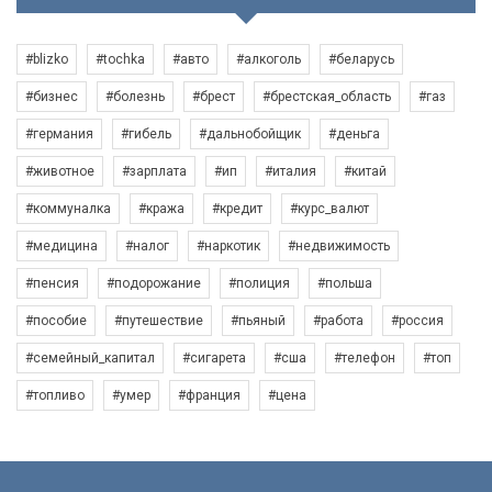
#blizko
#tochka
#авто
#алкоголь
#беларусь
#бизнес
#болезнь
#брест
#брестская_область
#газ
#германия
#гибель
#дальнобойщик
#деньга
#животное
#зарплата
#ип
#италия
#китай
#коммуналка
#кража
#кредит
#курс_валют
#медицина
#налог
#наркотик
#недвижимость
#пенсия
#подорожание
#полиция
#польша
#пособие
#путешествие
#пьяный
#работа
#россия
#семейный_капитал
#сигарета
#сша
#телефон
#топ
#топливо
#умер
#франция
#цена