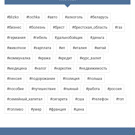
#blizko
#tochka
#авто
#алкоголь
#беларусь
#бизнес
#болезнь
#брест
#брестская_область
#газ
#германия
#гибель
#дальнобойщик
#деньга
#животное
#зарплата
#ип
#италия
#китай
#коммуналка
#кража
#кредит
#курс_валют
#медицина
#налог
#наркотик
#недвижимость
#пенсия
#подорожание
#полиция
#польша
#пособие
#путешествие
#пьяный
#работа
#россия
#семейный_капитал
#сигарета
#сша
#телефон
#топ
#топливо
#умер
#франция
#цена