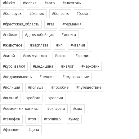
#blizko
#tochka
#авто
#алкоголь
#беларусь
#бизнес
#болезнь
#брест
#брестская_область
#газ
#германия
#гибель
#дальнобойщик
#деньга
#животное
#зарплата
#ип
#италия
#китай
#коммуналка
#кража
#кредит
#курс_валют
#медицина
#налог
#наркотик
#недвижимость
#пенсия
#подорожание
#полиция
#польша
#пособие
#путешествие
#пьяный
#работа
#россия
#семейный_капитал
#сигарета
#сша
#телефон
#топ
#топливо
#умер
#франция
#цена