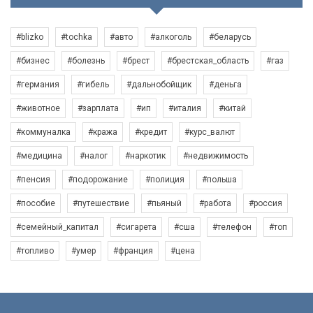
#blizko
#tochka
#авто
#алкоголь
#беларусь
#бизнес
#болезнь
#брест
#брестская_область
#газ
#германия
#гибель
#дальнобойщик
#деньга
#животное
#зарплата
#ип
#италия
#китай
#коммуналка
#кража
#кредит
#курс_валют
#медицина
#налог
#наркотик
#недвижимость
#пенсия
#подорожание
#полиция
#польша
#пособие
#путешествие
#пьяный
#работа
#россия
#семейный_капитал
#сигарета
#сша
#телефон
#топ
#топливо
#умер
#франция
#цена