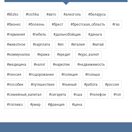
#blizko
#tochka
#авто
#алкоголь
#беларусь
#бизнес
#болезнь
#брест
#брестская_область
#газ
#германия
#гибель
#дальнобойщик
#деньга
#животное
#зарплата
#ип
#италия
#китай
#коммуналка
#кража
#кредит
#курс_валют
#медицина
#налог
#наркотик
#недвижимость
#пенсия
#подорожание
#полиция
#польша
#пособие
#путешествие
#пьяный
#работа
#россия
#семейный_капитал
#сигарета
#сша
#телефон
#топ
#топливо
#умер
#франция
#цена