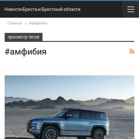
Новости Бреста и Брестской области
Главная
#амфибия
просмотр тегов
#амфибия